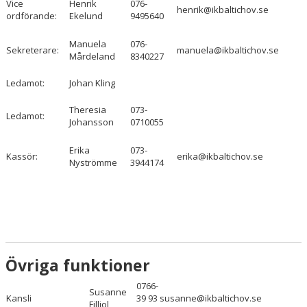
Vice
Henrik
076-
RIKTLINJER
henrik@ikbaltichov.se
ordförande:
Ekelund
9495640
INTEGRITETSPOLICY
Manuela
076-
Sekreterare:
manuela@ikbaltichov.se
Mårdeland
8340227
HANDLINGSPLAN MOT MOBBNING
Ledamot:
Johan Kling
HISTORIA
Theresia
073-
Ledamot:
Johansson
0710055
KONTAKT
Erika
073-
Kassör:
FRITIDSKORTET
erika@ikbaltichov.se
Nyströmme
3944174
KLÄDER
KALENDER
VÅRA LAG & LEDARE
Övriga funktioner
MATCHER
0766-
Susanne
Kansli
39 93
susanne@ikbaltichov.se
ÅRSMÖTEN
Filliol