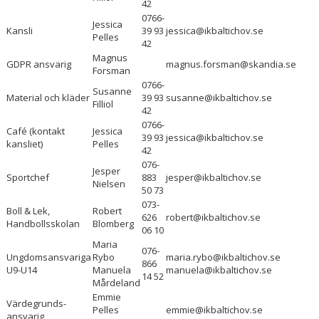
42
0766-
Jessica
SPONSORER
Kansli
39 93
jessica@ikbaltichov.se
Pelles
42
Magnus
GDPR ansvarig
magnus.forsman@skandia.se
Forsman
0766-
Susanne
Material och kläder
39 93
susanne@ikbaltichov.se
Filliol
42
0766-
Café (kontakt
Jessica
39 93
jessica@ikbaltichov.se
kansliet)
Pelles
42
076-
Jesper
Sportchef
883
jesper@ikbaltichov.se
Nielsen
50 73
073-
Boll & Lek,
Robert
626
robert@ikbaltichov.se
Handbollsskolan
Blomberg
06 10
Maria
076-
Ungdomsansvariga
Rybo
maria.rybo@ikbaltichov.se
866
U9-U14
Manuela
manuela@ikbaltichov.se
14 52
Mårdeland
Emmie
Värdegrunds-
Pelles
emmie@ikbaltichov.se
ansvarig