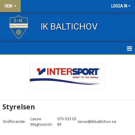
HEM
LOGGA IN
IK BALTICHOV
HEM
NYHETER
OM KLUBBEN
ORGANISATION
Styrelsen
MEDLEMSAVGIFTER
Lasse
073-333 03
Ordförande:
lasse@ikbaltichov.se
Magnusson
83
FÖRSÄKRING