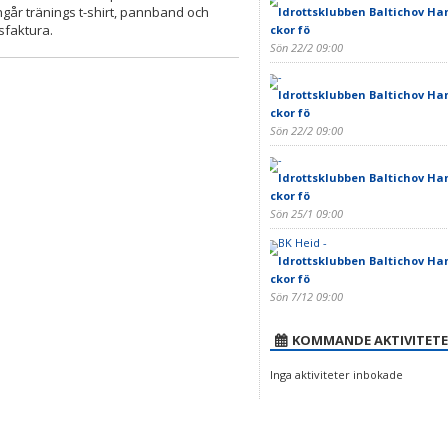
ngår tränings t-shirt, pannband och
Idrottsklubben Baltichov Han
sfaktura.
ckor fö
Sön 22/2 09:00
-
Idrottsklubben Baltichov Han
ckor fö
Sön 22/2 09:00
-
Idrottsklubben Baltichov Han
ckor fö
Sön 25/1 09:00
BK Heid -
Idrottsklubben Baltichov Han
ckor fö
Sön 7/12 09:00
KOMMANDE AKTIVITETE
Inga aktiviteter inbokade