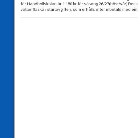
för Handbollskolan är 1 180 kr för säsong 26/27(höst/vår) Det i
vattenflaska i startavgiften, som erhålls efter inbetald medlem