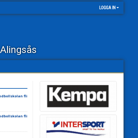
LOGGA IN
Alingsås
dbollskolan fli
dbollskolan fli