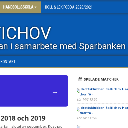
HANDBOLLSSKOLA
BOLL & LEK FÖDDA 2020/2021
TICHOV
an i samarbete med Sparbanken 
KONTAKT
SPELADE MATCHER
→
Idrottsklubben Baltichov Han
ckor fö
-
Lör 14/3 13:20
Idrottsklubben Baltichov Han
ckor fö
-
 2018 och 2019
Lör 14/3 11:20
tartar i slutet av september. Kostnad
-