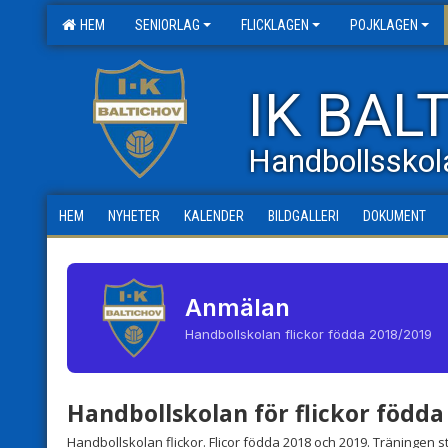
HEM
SENIORLAG
FLICKLAGEN
POJKLAGEN
IK BAL
Handbollsskol
HEM
NYHETER
KALENDER
BILDGALLERI
DOKUMENT
Anmälan
Handbollskolan flickor födda 2018/2019
Handbollskolan för flickor födda
Handbollskolan flickor. Flicor födda 2018 och 2019. Träningen s