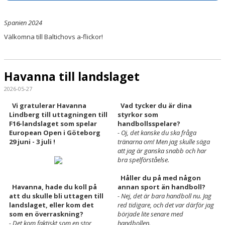
DOKUMENT
Spanien 2024
KONTAKT
Välkomna till Baltichovs a-flickor!
Havanna till landslaget
2026-05-27
Vi gratulerar Havanna
Vad tycker du är dina
Lindberg till uttagningen till
styrkor som
F16-landslaget som spelar
handbollsspelare?
European Open i Göteborg
- Oj, det kanske du ska fråga
29 juni - 3 juli !
tränarna om! Men jag skulle säga
att jag är ganska snabb och har
bra spelförståelse.
Håller du på med någon
annan sport än handboll?
Havanna, hade du koll på
- Nej, det är bara handboll nu. Jag
att du skulle bli uttagen till
red tidigare, och det var därför jag
landslaget, eller kom det
började lite senare med
som en överraskning?
handbollen.
- Det kom faktiskt som en stor