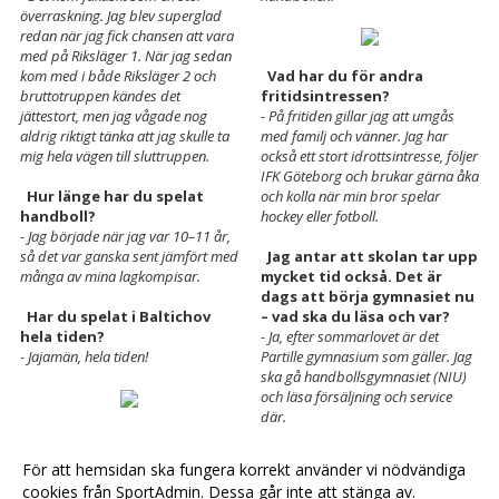
överraskning. Jag blev superglad
redan när jag fick chansen att vara
med på Riksläger 1. När jag sedan
kom med i både Riksläger 2 och
Vad har du för andra
bruttotruppen kändes det
fritidsintressen?
jättestort, men jag vågade nog
- På fritiden gillar jag att umgås
aldrig riktigt tänka att jag skulle ta
med familj och vänner. Jag har
mig hela vägen till sluttruppen.
också ett stort idrottsintresse, följer
IFK Göteborg och brukar gärna åka
Hur länge har du spelat
och kolla när min bror spelar
handboll?
hockey eller fotboll.
- Jag började när jag var 10–11 år,
så det var ganska sent jämfört med
Jag antar att skolan tar upp
många av mina lagkompisar.
mycket tid också. Det är
dags att börja gymnasiet nu
Har du spelat i Baltichov
– vad ska du läsa och var?
hela tiden?
- Ja, efter sommarlovet är det
- Jajamän, hela tiden!
Partille gymnasium som gäller. Jag
ska gå handbollsgymnasiet (NIU)
och läsa försäljning och service
där.
Läs också om landslaget,
För att hemsidan ska fungera korrekt använder vi nödvändiga
European Open, m.m. på
cookies från SportAdmin. Dessa går inte att stänga av.
Svenska Handbollslandslaget>>