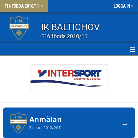
F16 FÖDDA 2010/11
LOGGA IN
IK BALTICHOV
F16 födda 2010/11
HEM
NYHETER
KALENDER
MATCHER
TRUPPEN
Anmälan
→
Flickor 2010/2011
BILDGALLERI