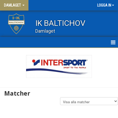
DAMLAGET
LOGGA IN
IK BALTICHOV
Damlaget
HEM
NYHETER
KALENDER
MATCHER
Matcher
TRUPPEN
DAM 3