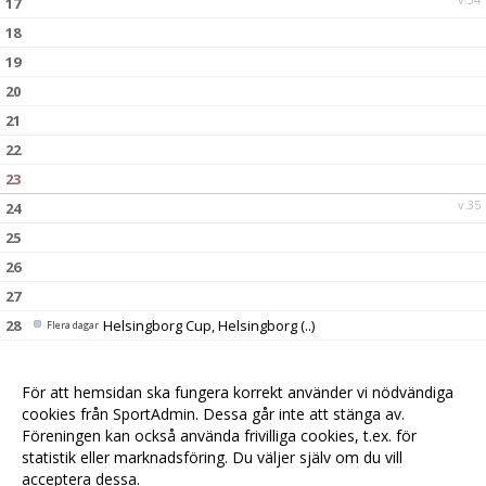
17
18
19
20
21
22
23
v.35
24
25
26
27
28
Helsingborg Cup, Helsingborg
(..)
Flera dagar
29
Helsingborg Cup, Helsingborg
(..)
Flera dagar
30
Helsingborg Cup, Helsingborg
(..)
Flera dagar
För att hemsidan ska fungera korrekt använder vi nödvändiga
v.36
31
cookies från SportAdmin. Dessa går inte att stänga av.
Föreningen kan också använda frivilliga cookies, t.ex. för
statistik eller marknadsföring. Du väljer själv om du vill
acceptera dessa.