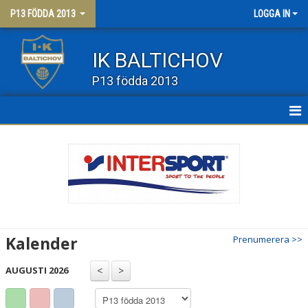
P13 FÖDDA 2013
LOGGA IN
IK BALTICHOV
P13 födda 2013
HEM
NYHETER
KALENDER
MATCHER
Kalender
Prenumerera >>
TRUPPEN
AUGUSTI 2026
BILDGALLERI