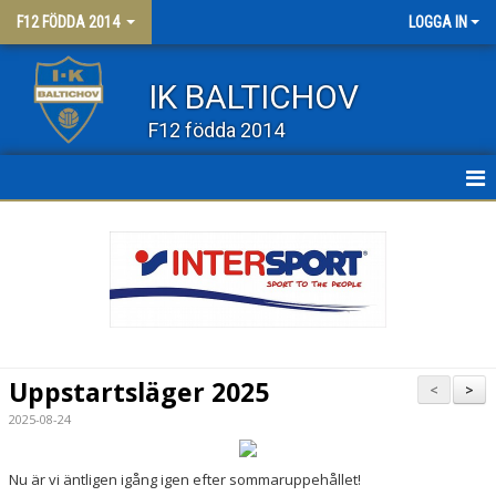
F12 FÖDDA 2014
LOGGA IN
IK BALTICHOV
F12 födda 2014
HEM
NYHETER
KALENDER
MATCHER
Uppstartsläger 2025
<
>
TRUPPEN
2025-08-24
BILDGALLERI
Nu är vi äntligen igång igen efter sommaruppehållet!