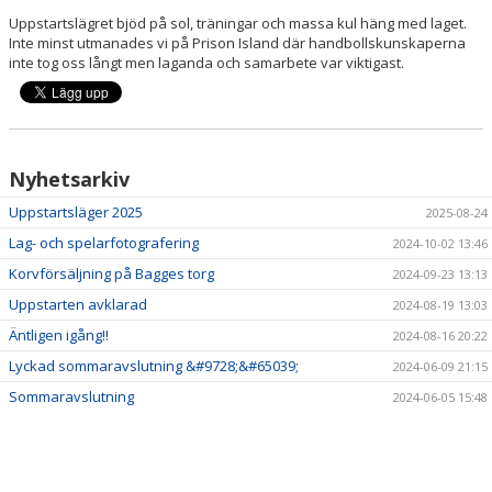
DOKUMENT
Uppstartslägret bjöd på sol, träningar och massa kul häng med laget.
Inte minst utmanades vi på Prison Island där handbollskunskaperna
KONTAKT
inte tog oss långt men laganda och samarbete var viktigast.
Nyhetsarkiv
Uppstartsläger 2025
2025-08-24
Lag- och spelarfotografering
2024-10-02 13:46
Korvförsäljning på Bagges torg
2024-09-23 13:13
Uppstarten avklarad
2024-08-19 13:03
Äntligen igång!!
2024-08-16 20:22
Lyckad sommaravslutning &#9728;&#65039;
2024-06-09 21:15
Sommaravslutning
2024-06-05 15:48