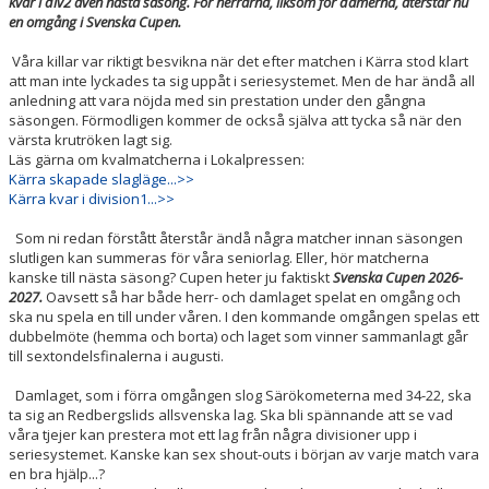
kvar i div2 även nästa säsong. För herrarna, liksom för damerna, återstår nu
KALENDER
en omgång i Svenska Cupen.
Våra killar var riktigt besvikna när det efter matchen i Kärra stod klart
VÅRA LAG & LEDARE
att man inte lyckades ta sig uppåt i seriesystemet. Men de har ändå all
anledning att vara nöjda med sin prestation under den gångna
MATCHER
säsongen. Förmodligen kommer de också själva att tycka så när den
värsta krutröken lagt sig.
ÅRSMÖTEN
Läs gärna om kvalmatcherna i Lokalpressen:
Kärra skapade slagläge...>>
Kärra kvar i division1...>>
SPONSORER
Som ni redan förstått återstår ändå några matcher innan säsongen
slutligen kan summeras för våra seniorlag. Eller, hör matcherna
kanske till nästa säsong? Cupen heter ju faktiskt
Svenska Cupen 2026-
2027.
Oavsett så har både herr- och damlaget spelat en omgång och
ska nu spela en till under våren. I den kommande omgången spelas ett
dubbelmöte (hemma och borta) och laget som vinner sammanlagt går
till sextondelsfinalerna i augusti.
Damlaget, som i förra omgången slog Särökometerna med 34-22, ska
ta sig an Redbergslids allsvenska lag. Ska bli spännande att se vad
våra tjejer kan prestera mot ett lag från några divisioner upp i
seriesystemet. Kanske kan sex shout-outs i början av varje match vara
en bra hjälp...?