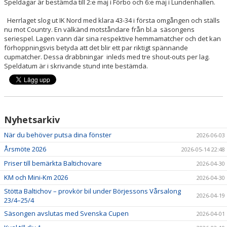
Speldagar är bestämda till 2:e maj i Förbo och 6:e maj i Lundenhallen.
Herrlaget slog ut IK Nord med klara 43-34 i första omgången och ställs
nu mot Country. En välkänd motståndare från bl.a säsongens
seriespel. Lagen vann där sina respektive hemmamatcher och det kan
förhoppningsvis betyda att det blir ett par riktigt spännande
cupmatcher. Dessa drabbningar inleds med tre shout-outs per lag.
Speldatum är i skrivande stund inte bestämda.
Nyhetsarkiv
När du behöver putsa dina fönster
2026-06-03
Årsmöte 2026
2026-05-14 22:48
Priser till bemärkta Baltichovare
2026-04-30
KM och Mini-Km 2026
2026-04-30
Stötta Baltichov – provkör bil under Börjessons Vårsalong
2026-04-19
23/4–25/4
Säsongen avslutas med Svenska Cupen
2026-04-01