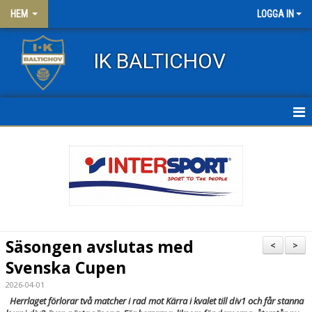
HEM
LOGGA IN
IK BALTICHOV
HEM
NYHETER
OM KLUBBEN
KONTAKT
Säsongen avslutas med
<
>
FRITIDSKORTET
Svenska Cupen
2026-04-01
KLÄDER
Herrlaget förlorar två matcher i rad mot Kärra i kvalet till div1 och får stanna