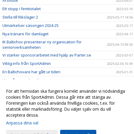
Årsmöte
2025-06-01
Ett stopp i femtiotalet
2025-05-19
Stella till Riksläger 2
2025-05-17 14:56
Utmärkelser säsongen 2024-25
2025-05-17
Nya tränare för damlaget
2025-04-17
IK Baltichov presenterar ny organisation för
2025-04-15 09:53
seniorverksamheten
Vi stärker sponsorarbetet med hjälp av Parter.se
2025-03-07
Viktig info från SportAdmin
2025-02-06 10:39
En Baltichovare har gått ur tiden
2025-01-31
Köp våra merchandises
2024-12-11 22:10
Tack för ert stöd vid våra sponsormatcher
2024-11-15 16:00
För att hemsidan ska fungera korrekt använder vi nödvändiga
Våra sponsorer bjuder på fri entré
cookies från SportAdmin. Dessa går inte att stänga av.
2024-10-20
Föreningen kan också använda frivilliga cookies, t.ex. för
Uppstartsläger 2024
2024-08-21 15:02
statistik eller marknadsföring. Du väljer själv om du vill
acceptera dessa.
Anpassa dina val
Cookie-
Gå till
inställningar
Webbversion