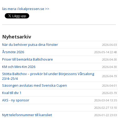
KALENDER
läs mera i lokalpressen.se >>
VÅRA LAG & LEDARE
MATCHER
Nyhetsarkiv
ÅRSMÖTEN
När du behöver putsa dina fönster
2026-06-03
SPONSORER
Årsmöte 2026
2026-05-14 22:48
Priser till bemärkta Baltichovare
2026-04-30
KM och Mini-Km 2026
2026-04-30
Stötta Baltichov – provkör bil under Börjessons Vårsalong
2026-04-19
23/4–25/4
Säsongen avslutas med Svenska Cupen
2026-04-01
Kval till div 1
2026-03-19
AXS - ny sponsor
2026-03-04 13:35
2026-02-27 13:10
Nytt telefonnummer till kansliet
2026-01-22 23:03