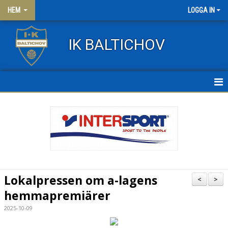
HEM
LOGGA IN
IK BALTICHOV
HEM
NYHETER
OM KLUBBEN
KONTAKT
Lokalpressen om a-lagens
<
>
FRITIDSKORTET
hemmapremiärer
2025-10-09
KLÄDER