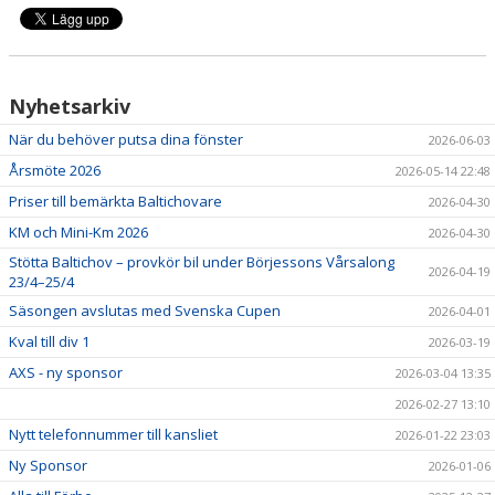
KALENDER
VÅRA LAG & LEDARE
Nyhetsarkiv
MATCHER
När du behöver putsa dina fönster
2026-06-03
ÅRSMÖTEN
Årsmöte 2026
2026-05-14 22:48
Priser till bemärkta Baltichovare
2026-04-30
SPONSORER
KM och Mini-Km 2026
2026-04-30
Stötta Baltichov – provkör bil under Börjessons Vårsalong
2026-04-19
23/4–25/4
Säsongen avslutas med Svenska Cupen
2026-04-01
Kval till div 1
2026-03-19
AXS - ny sponsor
2026-03-04 13:35
2026-02-27 13:10
Nytt telefonnummer till kansliet
2026-01-22 23:03
Ny Sponsor
2026-01-06