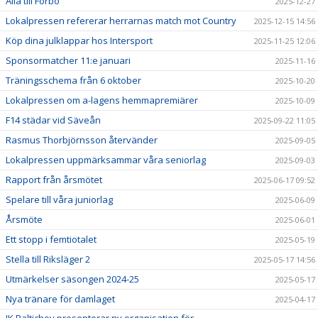
Alla till Förbo
2025-12-27
Lokalpressen refererar herrarnas match mot Country
2025-12-15 14:56
Köp dina julklappar hos Intersport
2025-11-25 12:06
Sponsormatcher 11:e januari
2025-11-16
Träningsschema från 6 oktober
2025-10-20
Lokalpressen om a-lagens hemmapremiärer
2025-10-09
F14 städar vid Säveån
2025-09-22 11:05
Rasmus Thorbjörnsson återvänder
2025-09-05
Lokalpressen uppmärksammar våra seniorlag
2025-09-03
Rapport från årsmötet
2025-06-17 09:52
Spelare till våra juniorlag
2025-06-09
Årsmöte
2025-06-01
Ett stopp i femtiotalet
2025-05-19
Stella till Riksläger 2
2025-05-17 14:56
Utmärkelser säsongen 2024-25
2025-05-17
Nya tränare för damlaget
2025-04-17