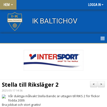
HEM
LOGGA IN
IK BALTICHOV
HEM
NYHETER
OM KLUBBEN
KONTAKT
Stella till Riksläger 2
<
>
FRITIDSKORTET
2025-05-17 14:56
Vår duktiga målvakt Stella Bandic är uttagen till RIKS 2 för flickor
KLÄDER
födda 2009.
Bra jobbat och stort grattis!