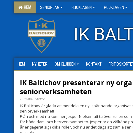
HEM
SENIORLAG
FLICKLAGEN
POJKLAGEN
IK BAL
HEM
NYHETER
OM KLUBBEN
KONTAKT
FRITIDSKORTE
IK Baltichov presenterar ny orga
seniorverksamheten
2025-04-15 09:53
IK Baltichov är glada att meddela en ny, spännande organisati
seniorverksamhet!
Från och med nu kommer Jesper Nielsen att ta över rollen so
för både dam- och herrverksamheten. Jesper är en välkänd pro
år engagerat sig i olika roller, och nu är det dags att samla
paraply.