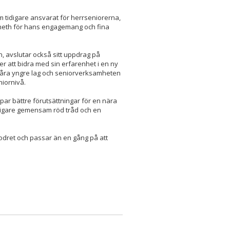
 tidigare ansvarat för herrseniorerna,
 Kenneth för hans engagemang och fina
n, avslutar också sitt uppdrag på
er att bidra med sin erfarenhet i en ny
 våra yngre lag och seniorverksamheten
niornivå.
par bättre förutsättningar för en nära
dligare gemensam röd tråd och en
rodret och passar än en gång på att