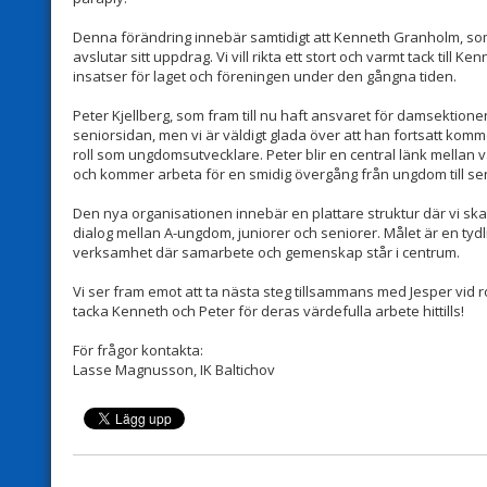
Denna förändring innebär samtidigt att Kenneth Granholm, som
avslutar sitt uppdrag. Vi vill rikta ett stort och varmt tack till
insatser för laget och föreningen under den gångna tiden.
Peter Kjellberg, som fram till nu haft ansvaret för damsektione
seniorsidan, men vi är väldigt glada över att han fortsatt komm
roll som ungdomsutvecklare. Peter blir en central länk mellan
och kommer arbeta för en smidig övergång från ungdom till se
Den nya organisationen innebär en plattare struktur där vi ska
dialog mellan A-ungdom, juniorer och seniorer. Målet är en ty
verksamhet där samarbete och gemenskap står i centrum.
Vi ser fram emot att ta nästa steg tillsammans med Jesper vid 
tacka Kenneth och Peter för deras värdefulla arbete hittills!
För frågor kontakta:
Lasse Magnusson, IK Baltichov