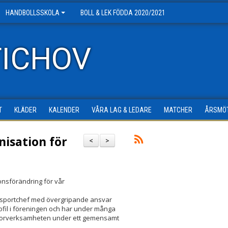
HANDBOLLSSKOLA
BOLL & LEK FÖDDA 2020/2021
TICHOV
T
KLÄDER
KALENDER
VÅRA LAG & LEDARE
MATCHER
ÅRSMÖ
nisation för
<
>
onsförändring för vår
m sportchef med övergripande ansvar
fil i föreningen och har under många
 seniorverksamheten under ett gemensamt