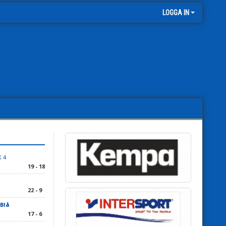
LOGGA IN
 4
19 - 18
22 - 9
 Blå
17 - 6