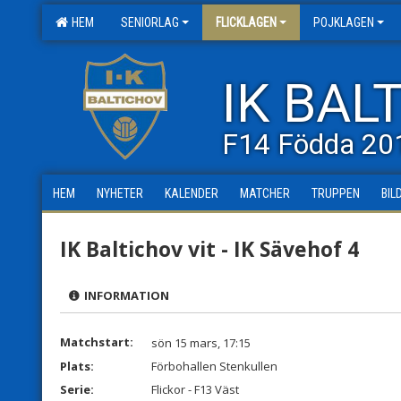
HEM
SENIORLAG
FLICKLAGEN
POJKLAGEN
IK BAL
F14 Födda 20
HEM
NYHETER
KALENDER
MATCHER
TRUPPEN
BIL
IK Baltichov vit - IK Sävehof 4
INFORMATION
Matchstart:
sön 15 mars, 17:15
Plats:
Förbohallen Stenkullen
Serie:
Flickor - F13 Väst