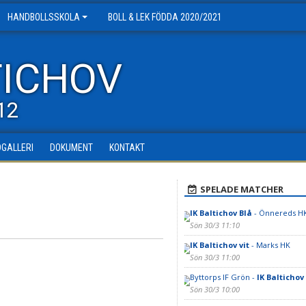
HANDBOLLSSKOLA
BOLL & LEK FÖDDA 2020/2021
TICHOV
12
DGALLERI
DOKUMENT
KONTAKT
SPELADE MATCHER
IK Baltichov Blå
- Önnereds HK
Sön 30/3 11:10
IK Baltichov vit
- Marks HK
Sön 30/3 11:00
Byttorps IF Grön -
IK Baltichov
Sön 30/3 10:00