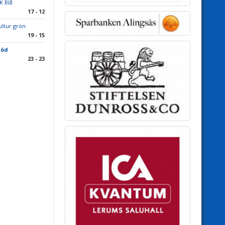
K Blå
17 - 12
ltur grön
19 - 15
Röd
23 - 23