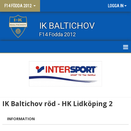
F14 FÖDDA 2012
LOGGA IN
IK BALTICHOV
F14 Födda 2012
HEM
NYHETER
KALENDER
MATCHER
IK Baltichov röd - HK Lidköping 2
TRUPPEN
INFORMATION
BILDGALLERI