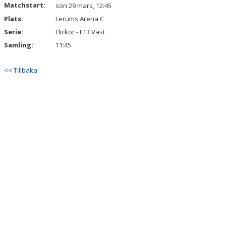
Matchstart:
DOKUMENT
sön 29 mars, 12:45
Plats:
Lerums Arena C
KONTAKT
Serie:
Flickor - F13 Väst
Samling:
11:45
<< Tillbaka