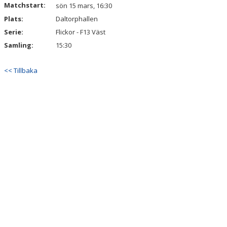
Matchstart:
DOKUMENT
sön 15 mars, 16:30
Plats:
Daltorphallen
KONTAKT
Serie:
Flickor - F13 Väst
Samling:
15:30
<< Tillbaka