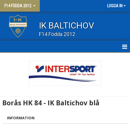
F14 FÖDDA 2012
LOGGA IN
IK BALTICHOV
F14 Födda 2012
HEM
NYHETER
KALENDER
MATCHER
Borås HK 84 - IK Baltichov blå
TRUPPEN
INFORMATION
BILDGALLERI