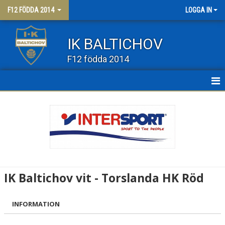
F12 FÖDDA 2014
LOGGA IN
IK BALTICHOV
F12 födda 2014
HEM
NYHETER
KALENDER
MATCHER
IK Baltichov vit - Torslanda HK Röd
TRUPPEN
INFORMATION
BILDGALLERI