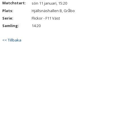
Matchstart:
DOKUMENT
sön 11 januari, 15:20
Plats:
Hjällsnäshallen B, Gråbo
KONTAKT
Serie:
Flickor - F11 Väst
Samling:
14:20
<< Tillbaka