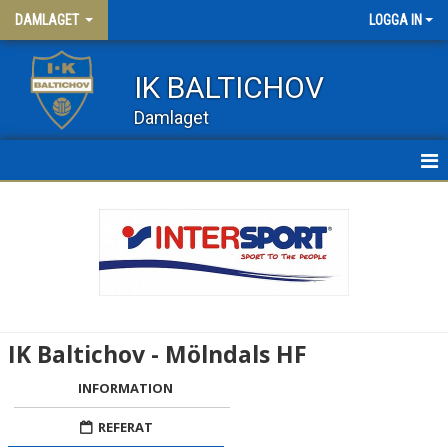
DAMLAGET
LOGGA IN
IK BALTICHOV
Damlaget
HEM
NYHETER
KALENDER
MATCHER
IK Baltichov - Mölndals HF
TRUPPEN
INFORMATION
DAM 3
REFERAT