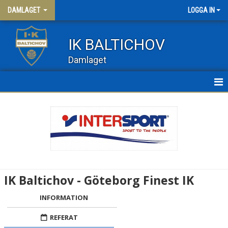
DAMLAGET
LOGGA IN
IK BALTICHOV
Damlaget
HEM
NYHETER
KALENDER
MATCHER
IK Baltichov - Göteborg Finest IK
TRUPPEN
INFORMATION
DAM 3
REFERAT