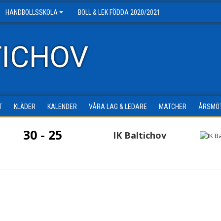
HANDBOLLSSKOLA
BOLL & LEK FÖDDA 2020/2021
TICHOV
T
KLÄDER
KALENDER
VÅRA LAG & LEDARE
MATCHER
ÅRSMÖ
30 - 25
IK Baltichov