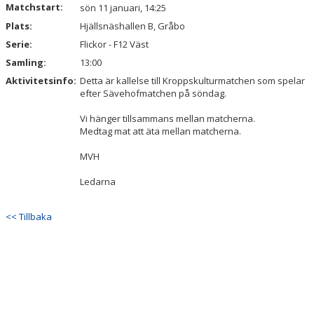
Matchstart:
sön 11 januari, 14:25
KALENDER
Plats:
Hjällsnäshallen B, Gråbo
VÅRA LAG & LEDARE
Serie:
Flickor - F12 Väst
Samling:
13:00
MATCHER
Aktivitetsinfo:
Detta är kallelse till Kroppskulturmatchen som spelar
efter Sävehofmatchen på söndag.
ÅRSMÖTEN
Vi hänger tillsammans mellan matcherna.
SPONSORER
Medtag mat att äta mellan matcherna.
MVH
Ledarna
<< Tillbaka