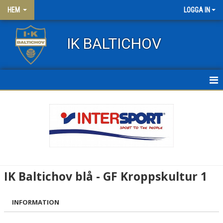
HEM
LOGGA IN
IK BALTICHOV
HEM
NYHETER
OM KLUBBEN
KONTAKT
IK Baltichov blå - GF Kroppskultur 1
FRITIDSKORTET
INFORMATION
KLÄDER