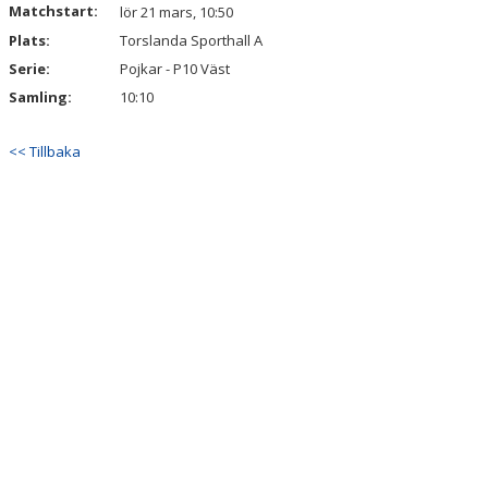
Matchstart:
lör 21 mars, 10:50
KALENDER
Plats:
Torslanda Sporthall A
VÅRA LAG & LEDARE
Serie:
Pojkar - P10 Väst
Samling:
10:10
MATCHER
<< Tillbaka
ÅRSMÖTEN
SPONSORER