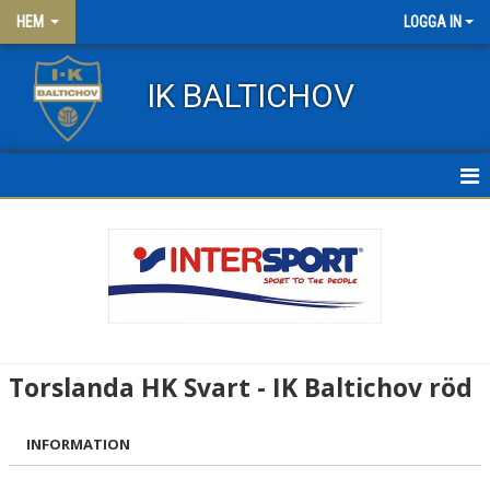
HEM
LOGGA IN
IK BALTICHOV
HEM
NYHETER
OM KLUBBEN
KONTAKT
Torslanda HK Svart - IK Baltichov röd
FRITIDSKORTET
INFORMATION
KLÄDER