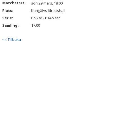
Matchstart:
sön 29 mars, 18:00
KALENDER
Plats:
Kungälvs Idrottshall
VÅRA LAG & LEDARE
Serie:
Pojkar - P14 Väst
Samling:
17:00
MATCHER
<< Tillbaka
ÅRSMÖTEN
SPONSORER