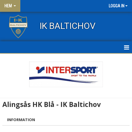
HEM
LOGGA IN
IK BALTICHOV
HEM
NYHETER
OM KLUBBEN
KONTAKT
Alingsås HK Blå - IK Baltichov
FRITIDSKORTET
INFORMATION
KLÄDER