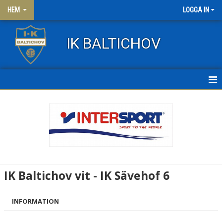
HEM
LOGGA IN
IK BALTICHOV
HEM
NYHETER
OM KLUBBEN
KONTAKT
IK Baltichov vit - IK Sävehof 6
FRITIDSKORTET
INFORMATION
KLÄDER