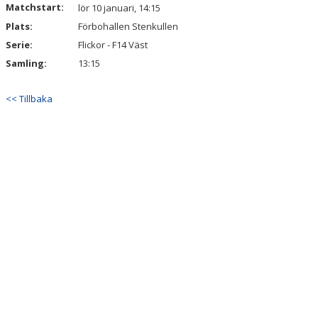
Matchstart:
lör 10 januari, 14:15
KALENDER
Plats:
Förbohallen Stenkullen
VÅRA LAG & LEDARE
Serie:
Flickor - F14 Väst
Samling:
13:15
MATCHER
<< Tillbaka
ÅRSMÖTEN
SPONSORER