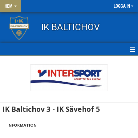
HEM
LOGGA IN
IK BALTICHOV
HEM
NYHETER
OM KLUBBEN
KONTAKT
IK Baltichov 3 - IK Sävehof 5
FRITIDSKORTET
INFORMATION
KLÄDER