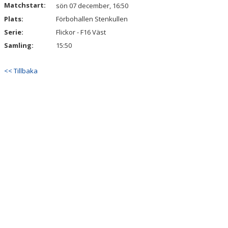
Matchstart:
sön 07 december, 16:50
KALENDER
Plats:
Förbohallen Stenkullen
VÅRA LAG & LEDARE
Serie:
Flickor - F16 Väst
Samling:
15:50
MATCHER
<< Tillbaka
ÅRSMÖTEN
SPONSORER