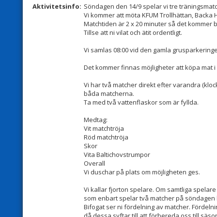
Aktivitetsinfo:
Söndagen den 14/9 spelar vi tre träningsmatc
Vi kommer att möta KFUM Trollhättan, Backa 
Matchtiden är 2 x 20 minuter så det kommer bl
Tillse att ni vilat och ätit ordentligt.
Vi samlas 08:00 vid den gamla grusparkeringe
Det kommer finnas möjligheter att köpa mat i
Vi har två matcher direkt efter varandra (klo
båda matcherna.
Ta med två vattenflaskor som är fyllda.
Medtag:
Vit matchtröja
Röd matchtröja
Skor
Vita Baltichovstrumpor
Overall
Vi duschar på plats om möjligheten ges.
Vi kallar fjorton spelare. Om samtliga spelar
som enbart spelar två matcher på söndagen 
Bifogat ser ni fördelning av matcher. Fördelni
då dessa syftar till att förbereda oss till säs