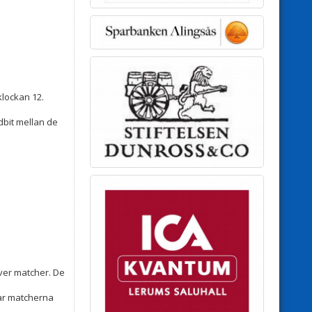
klockan 12.
dbit mellan de
över matcher. De
rar matcherna