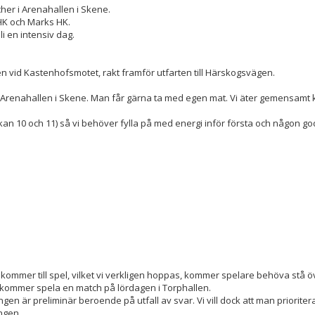
her i Arenahallen i Skene.
HK och Marks HK.
i en intensiv dag.
n vid Kastenhofsmotet, rakt framför utfarten till Härskogsvägen.
 Arenahallen i Skene. Man får gärna ta med egen mat. Vi äter gemensamt 
ckan 10 och 11) så vi behöver fylla på med energi inför första och någon go
e kommer till spel, vilket vi verkligen hoppas, kommer spelare behöva stå 
kommer spela en match på lördagen i Torphallen.
ngen är preliminär beroende på utfall av svar. Vi vill dock att man priorite
ongen.