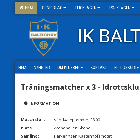
HEM
SENIORLAG
FLICKLAGEN
POJKLAGEN
IK BAL
HEM
NYHETER
OM KLUBBEN
KONTAKT
FRITIDSKORTE
Träningsmatcher x 3 - Idrottskl
INFORMATION
Matchstart:
sön 14 september, 08:00
Plats:
Arenahallen Skene
Samling:
Parkeringen Kastenhofsmotet