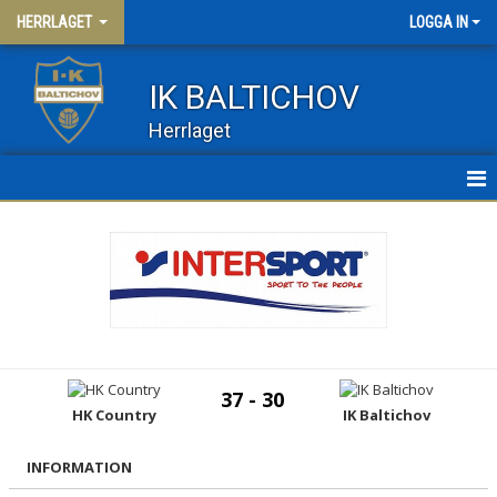
HERRLAGET
LOGGA IN
IK BALTICHOV
Herrlaget
HEM
NYHETER
KALENDER
MATCHER
37 - 30
TRUPPEN
HK Country
IK Baltichov
HERR 2
INFORMATION