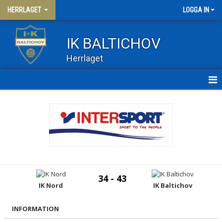
HERRLAGET
LOGGA IN
IK BALTICHOV
Herrlaget
HEM
NYHETER
KALENDER
MATCHER
34 - 43
TRUPPEN
IK Nord
IK Baltichov
HERR 2
INFORMATION