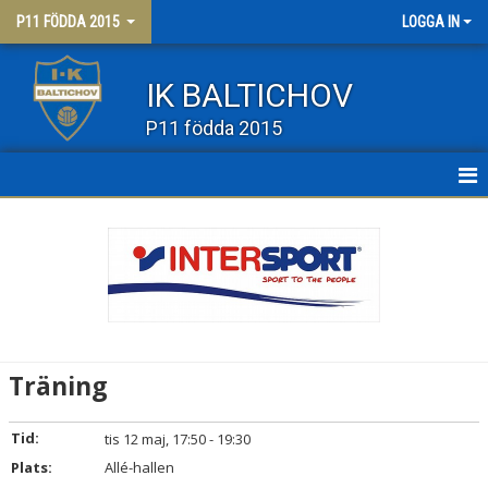
P11 FÖDDA 2015
LOGGA IN
IK BALTICHOV
P11 födda 2015
HEM
NYHETER
KALENDER
MATCHER
Träning
TRUPPEN
Tid:
tis 12 maj, 17:50 - 19:30
BILDGALLERI
Plats:
Allé-hallen