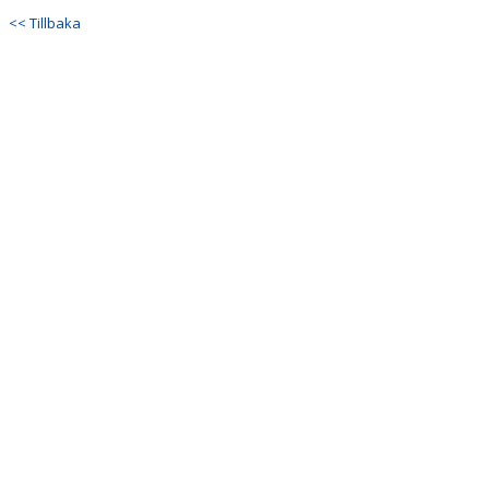
DOKUMENT
<< Tillbaka
KONTAKT