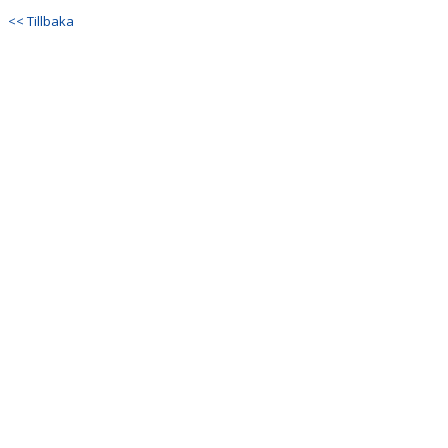
DOKUMENT
<< Tillbaka
KONTAKT