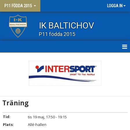
P11 FÖDDA 2015
LOGGA IN
IK BALTICHOV
P11 födda 2015
HEM
NYHETER
KALENDER
MATCHER
Träning
TRUPPEN
Tid:
tis 19 maj, 17:50 - 19:15
BILDGALLERI
Plats:
Allé-hallen