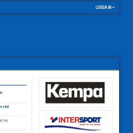
LOGGA IN
it
ov röd
K Vit