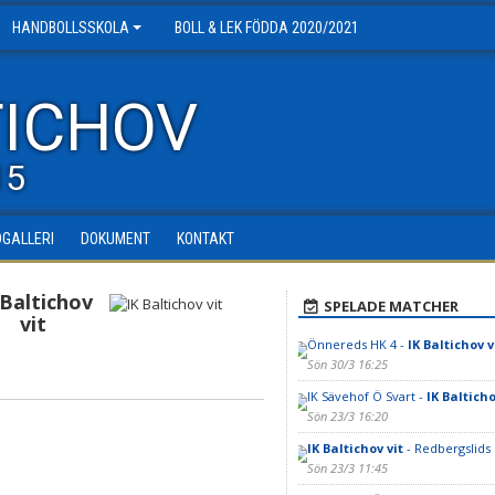
HANDBOLLSSKOLA
BOLL & LEK FÖDDA 2020/2021
TICHOV
15
DGALLERI
DOKUMENT
KONTAKT
 Baltichov
SPELADE MATCHER
vit
Önnereds HK 4 -
IK Baltichov v
Sön 30/3 16:25
IK Sävehof Ö Svart -
IK Baltich
Sön 23/3 16:20
IK Baltichov vit
- Redbergslids I
Sön 23/3 11:45