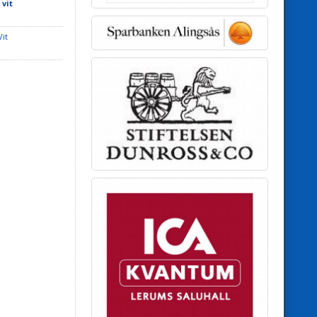
 vit
Vit