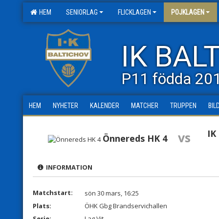
HEM
SENIORLAG
FLICKLAGEN
POJKLAGEN
IK BAL
P11 födda 20
HEM
NYHETER
KALENDER
MATCHER
TRUPPEN
BIL
IK
vs
Önnereds HK 4
INFORMATION
Matchstart:
sön 30 mars, 16:25
Plats:
ÖHK Gbg Brandservichallen
Serie:
Lag Vit