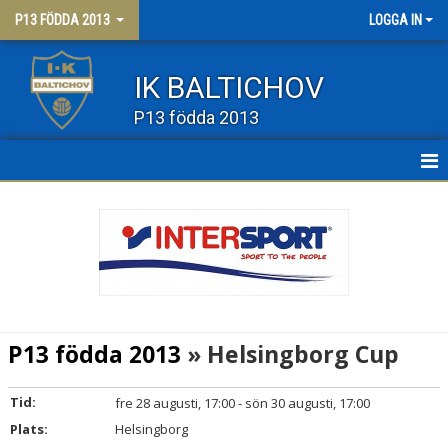
P13 FÖDDA 2013
LOGGA IN
IK BALTICHOV
P13 födda 2013
HEM
NYHETER
KALENDER
MATCHER
P13 födda 2013
» Helsingborg Cup
TRUPPEN
Tid:
fre 28 augusti, 17:00 - sön 30 augusti, 17:00
BILDGALLERI
Plats:
Helsingborg