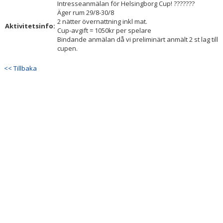
Intresseanmälan för Helsingborg Cup! ???????
DOKUMENT
Äger rum 29/8-30/8
2 nätter övernattning inkl mat.
Aktivitetsinfo:
KONTAKT
Cup-avgift = 1050kr per spelare
Bindande anmälan då vi preliminärt anmält 2 st lag till
cupen.
<< Tillbaka