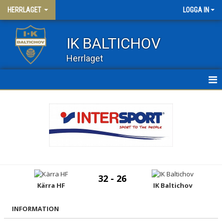
HERRLAGET
LOGGA IN
IK BALTICHOV
Herrlaget
HEM
NYHETER
KALENDER
MATCHER
32 - 26
TRUPPEN
Kärra HF
IK Baltichov
HERR 2
INFORMATION