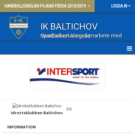
HANDBOLLSSKOLAN POJKAR FÖDDA 2018/2019
LOGGA IN
IK BALTICHOV
Handbollsskolan i samarbete med Sparbanken Alingsås
HEM
NYHETER
KALENDER
BILDGALLERI
vs
DOKUMENT
Idrottsklubben Baltichov
KONTAKT
INFORMATION