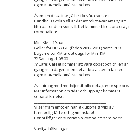
egen mat/mellanmål vid behov.
Även om detta inte gäller för våra spelare
Handbollsskolan så är det ett roligt evenemang att
titta på för dem som vill. Det kommer bli ett bra drag i
Förbohallen!
________________________________________
Mini-KM – 19 april
Gäller för HBSK F/P (födda 2017/2018) samt F/P9
Dagen efter KM är det dags för Mini-KM.
?? Samling kl. 08.00
?? Café: Caféet kommer att vara öppet och grillen är
igång hela dagen, men det är bra att även ta med
egen mat/mellanmål vid behov.
Avslutning med medaljer till alla deltagande spelare.
Mer information om tider och upplägg kommer i
separat kallelse.
________________________________________
Vi ser fram emot en härlig klubbhelg fylld av
handboll, glädje och gemenskap!
Har ni frågor är ni varmt välkomna att höra av er.
Vänliga hälsningar,