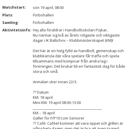
Matchstart:
sön 19 april, 08:00
Plats:
Förbohallen
Samling:
Förbohallen
Aktivitetsinfo:
Hej alla föräldrar i Handbollsskolan Pojkar,
Nu närmar sig två av årets roligaste och viktigaste
dagar i IK Baltichov – Klubbmästerskapet (KM)!
Det här är en helg fylld av handboll, gemenskap och
klubbkänsla där våra spelare får träffa och spela
tillsammans med kompisar från andra lag i
föreningen. Det brukar bli en fantastisk dag för både
stora och små.
Anmälan sker innan 22/3.
?? Datum
KM: 18 april
Mini-KM: 19 april 08:00-13:00
________________________________________
KM – 18 april
Gäller för F/P10 t.om Seniorer
?? Café: Caféet kommer att vara öppet och grillen är
igång hela dagen, men det är bra att även ta med