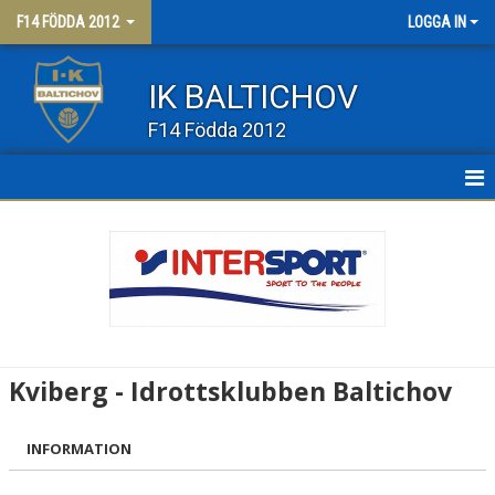
F14 FÖDDA 2012
LOGGA IN
IK BALTICHOV
F14 Födda 2012
HEM
NYHETER
KALENDER
MATCHER
Kviberg - Idrottsklubben Baltichov
TRUPPEN
INFORMATION
BILDGALLERI