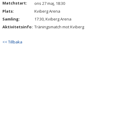
Matchstart:
DOKUMENT
ons 27 maj, 18:30
Plats:
Kviberg Arena
KONTAKT
Samling:
17:30, Kviberg Arena
Aktivitetsinfo:
Träningsmatch mot Kviberg
<< Tillbaka