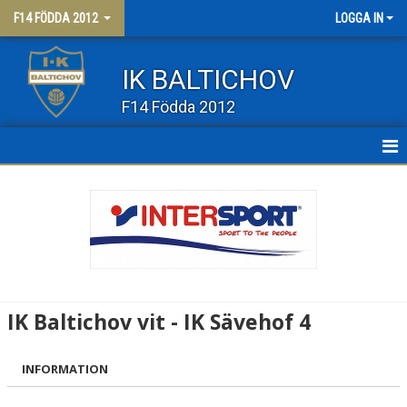
F14 FÖDDA 2012
LOGGA IN
IK BALTICHOV
F14 Födda 2012
HEM
NYHETER
KALENDER
MATCHER
IK Baltichov vit - IK Sävehof 4
TRUPPEN
INFORMATION
BILDGALLERI