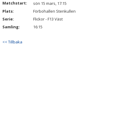
Matchstart:
DOKUMENT
sön 15 mars, 17:15
Plats:
Förbohallen Stenkullen
KONTAKT
Serie:
Flickor - F13 Väst
Samling:
16:15
<< Tillbaka