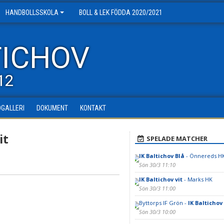
HANDBOLLSSKOLA
BOLL & LEK FÖDDA 2020/2021
TICHOV
12
DGALLERI
DOKUMENT
KONTAKT
it
SPELADE MATCHER
IK Baltichov Blå
- Önnereds HK
Sön 30/3 11:10
IK Baltichov vit
- Marks HK
Sön 30/3 11:00
Byttorps IF Grön -
IK Baltichov
Sön 30/3 10:00