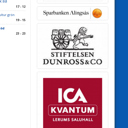
K Blå
17 - 12
ltur grön
19 - 15
Röd
23 - 23