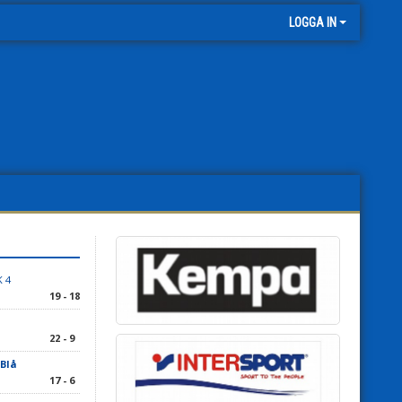
LOGGA IN
 4
19 - 18
22 - 9
 Blå
17 - 6