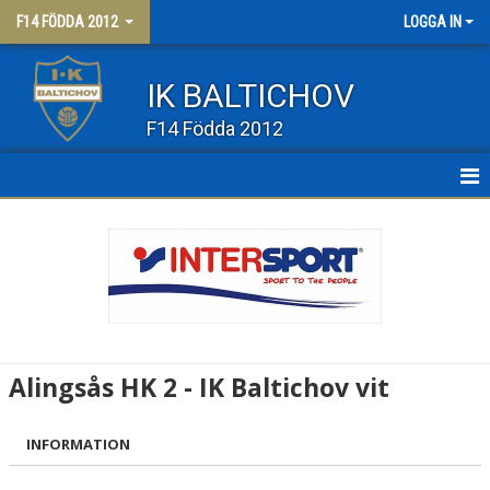
F14 FÖDDA 2012
LOGGA IN
IK BALTICHOV
F14 Födda 2012
HEM
NYHETER
KALENDER
MATCHER
Alingsås HK 2 - IK Baltichov vit
TRUPPEN
INFORMATION
BILDGALLERI