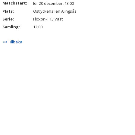
Matchstart:
DOKUMENT
lör 20 december, 13:00
Plats:
Östlyckehallen Alingsås
KONTAKT
Serie:
Flickor - F13 Väst
Samling:
12:00
<< Tillbaka