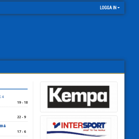
LOGGA IN
 4
19 - 18
22 - 9
 Blå
17 - 6