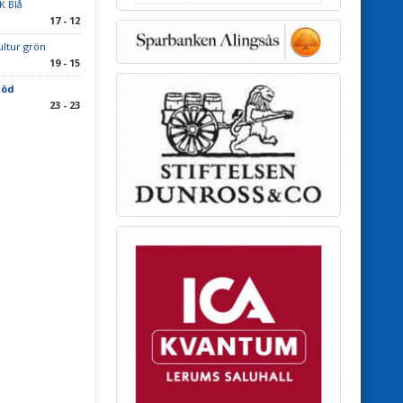
K Blå
17 - 12
ltur grön
19 - 15
Röd
23 - 23