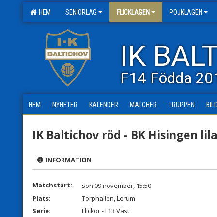
HEM
SENIORLAG
FLICKLAGEN
POJKLAGEN
IK BAL
F14 Födda 20
HEM
NYHETER
KALENDER
MATCHER
TRUPPEN
BIL
IK Baltichov röd - BK Hisingen lil
INFORMATION
Matchstart:
sön 09 november, 15:50
Plats:
Torphallen, Lerum
Serie:
Flickor - F13 Väst