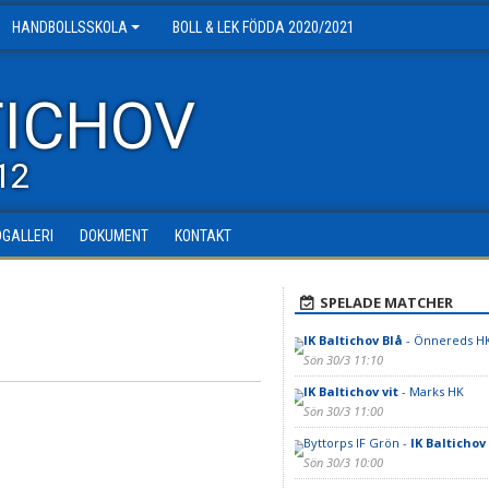
HANDBOLLSSKOLA
BOLL & LEK FÖDDA 2020/2021
TICHOV
12
DGALLERI
DOKUMENT
KONTAKT
a
SPELADE MATCHER
IK Baltichov Blå
- Önnereds HK
Sön 30/3 11:10
IK Baltichov vit
- Marks HK
Sön 30/3 11:00
Byttorps IF Grön -
IK Baltichov
Sön 30/3 10:00