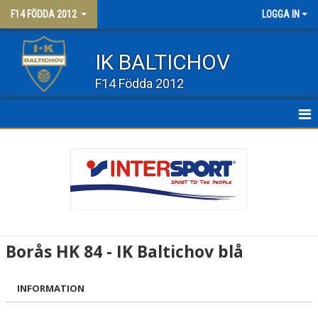
F14 FÖDDA 2012
LOGGA IN
IK BALTICHOV
F14 Födda 2012
HEM
NYHETER
KALENDER
MATCHER
Borås HK 84 - IK Baltichov blå
TRUPPEN
INFORMATION
BILDGALLERI