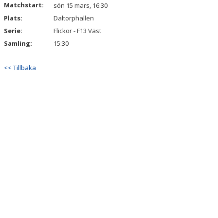
Matchstart:
DOKUMENT
sön 15 mars, 16:30
Plats:
Daltorphallen
KONTAKT
Serie:
Flickor - F13 Väst
Samling:
15:30
<< Tillbaka