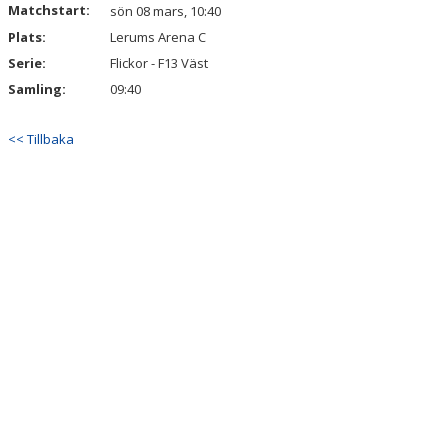
Matchstart:
DOKUMENT
sön 08 mars, 10:40
Plats:
Lerums Arena C
KONTAKT
Serie:
Flickor - F13 Väst
Samling:
09:40
<< Tillbaka