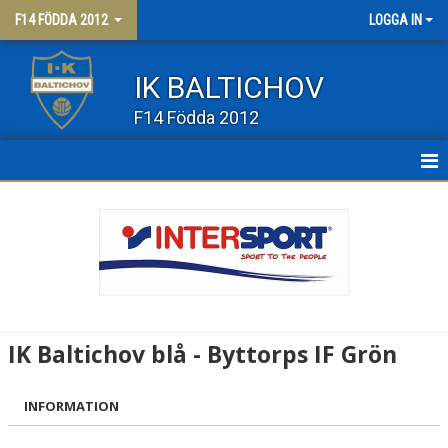
F14 FÖDDA 2012
LOGGA IN
IK BALTICHOV
F14 Födda 2012
HEM
NYHETER
KALENDER
MATCHER
IK Baltichov blå - Byttorps IF Grön
TRUPPEN
INFORMATION
BILDGALLERI