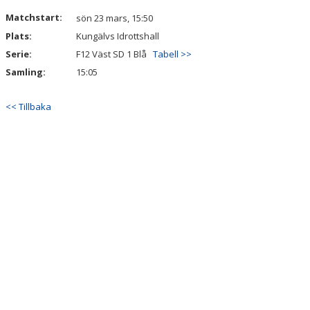
DOKUMENT
Matchstart:
sön 23 mars, 15:50
Plats:
Kungälvs Idrottshall
KONTAKT
Serie:
F12 Väst SD 1 Blå
Tabell >>
Samling:
15:05
<< Tillbaka