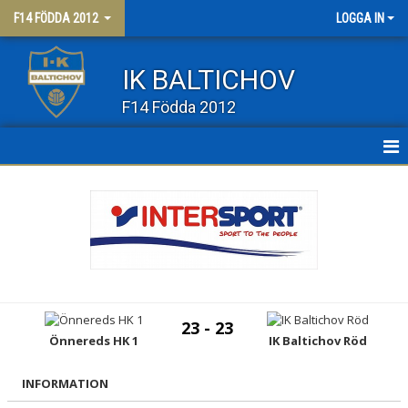
F14 FÖDDA 2012
LOGGA IN
IK BALTICHOV
F14 Födda 2012
HEM
NYHETER
KALENDER
MATCHER
23 - 23
TRUPPEN
Önnereds HK 1
IK Baltichov Röd
BILDGALLERI
INFORMATION