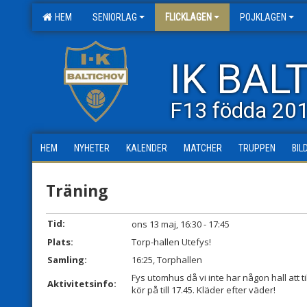
HEM
SENIORLAG
FLICKLAGEN
POJKLAGEN
IK BAL
F13 födda 20
HEM
NYHETER
KALENDER
MATCHER
TRUPPEN
BIL
Träning
Tid:
ons 13 maj, 16:30 - 17:45
Plats:
Torp-hallen Utefys!
Samling:
16:25, Torphallen
Fys utomhus då vi inte har någon hall att ti
Aktivitetsinfo:
kör på till 17.45. Kläder efter väder!