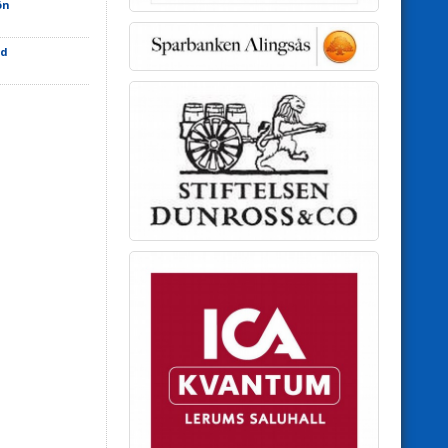
ön
öd