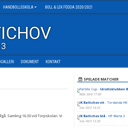
HANDBOLLSSKOLA
BOLL & LEK FÖDDA 2020/2021
TICHOV
13
DGALLERI
DOKUMENT
KONTAKT
SPELADE MATCHER
Partille Cup -
Idrottsklubben B
Mån 30/6 17:00
IK Baltichov vit
- Torslanda HK
Sön 30/3 14:25
llgå. Samling 16.30 vid Torpskolan. Vi
IK Baltichov blå
- HP Warta 3
Sön 30/3 13:30