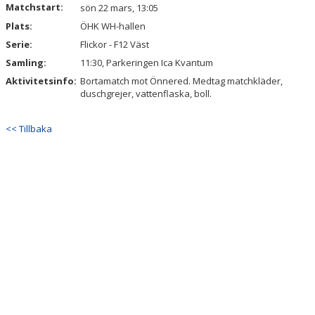
Matchstart:
DOKUMENT
sön 22 mars, 13:05
Plats:
ÖHK WH-hallen
KONTAKT
Serie:
Flickor - F12 Väst
Samling:
11:30, Parkeringen Ica Kvantum
Aktivitetsinfo:
Bortamatch mot Önnered. Medtag matchkläder,
duschgrejer, vattenflaska, boll.
<< Tillbaka