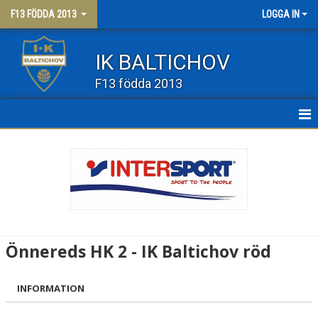
F13 FÖDDA 2013
LOGGA IN
IK BALTICHOV
F13 födda 2013
HEM
NYHETER
KALENDER
MATCHER
Önnereds HK 2 - IK Baltichov röd
TRUPPEN
INFORMATION
BILDGALLERI