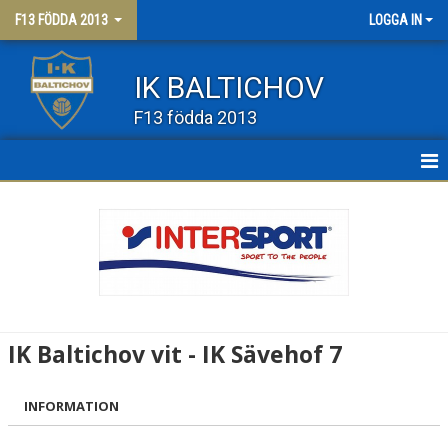
F13 FÖDDA 2013
LOGGA IN
IK BALTICHOV
F13 födda 2013
HEM
NYHETER
KALENDER
MATCHER
IK Baltichov vit - IK Sävehof 7
TRUPPEN
INFORMATION
BILDGALLERI