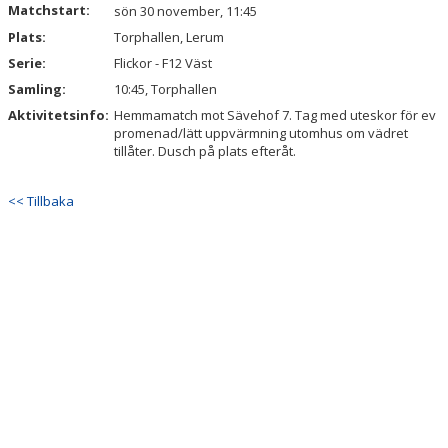
Matchstart:
DOKUMENT
sön 30 november, 11:45
Plats:
Torphallen, Lerum
KONTAKT
Serie:
Flickor - F12 Väst
Samling:
10:45, Torphallen
Aktivitetsinfo:
Hemmamatch mot Sävehof 7. Tag med uteskor för ev
promenad/lätt uppvärmning utomhus om vädret
tillåter. Dusch på plats efteråt.
<< Tillbaka