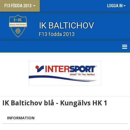
F13 FÖDDA 2013
LOGGA IN
IK BALTICHOV
F13 födda 2013
HEM
NYHETER
KALENDER
MATCHER
IK Baltichov blå - Kungälvs HK 1
TRUPPEN
INFORMATION
BILDGALLERI