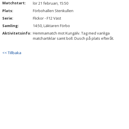
Matchstart:
DOKUMENT
lör 21 februari, 15:50
Plats:
Förbohallen Stenkullen
KONTAKT
Serie:
Flickor - F12 Väst
Samling:
14:50, Läktaren Förbo
Aktivitetsinfo:
Hemmamatch mot Kungälv. Tag med vanliga
matchartiklar samt boll. Dusch på plats efteråt.
<< Tillbaka