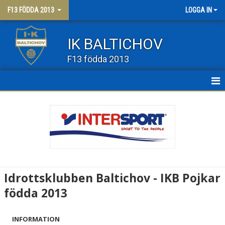
F13 FÖDDA 2013
LOGGA IN
IK BALTICHOV
F13 födda 2013
HEM
NYHETER
KALENDER
MATCHER
Idrottsklubben Baltichov - IKB Pojkar
TRUPPEN
födda 2013
BILDGALLERI
INFORMATION