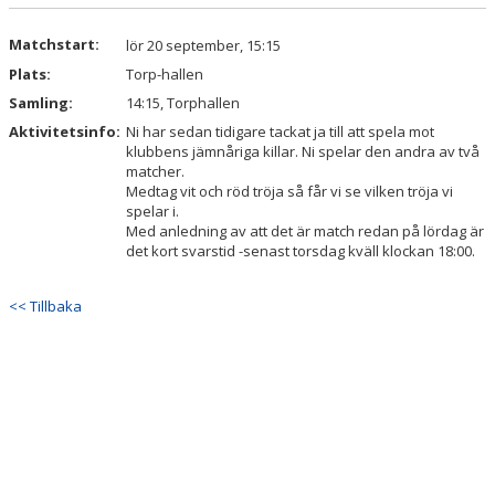
DOKUMENT
Matchstart:
lör 20 september, 15:15
KONTAKT
Plats:
Torp-hallen
Samling:
14:15, Torphallen
Aktivitetsinfo:
Ni har sedan tidigare tackat ja till att spela mot
klubbens jämnåriga killar. Ni spelar den andra av två
matcher.
Medtag vit och röd tröja så får vi se vilken tröja vi
spelar i.
Med anledning av att det är match redan på lördag är
det kort svarstid -senast torsdag kväll klockan 18:00.
<< Tillbaka