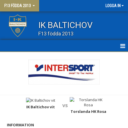
F13 FÖDDA 2013
LOGGA IN
IK BALTICHOV
F13 födda 2013
HEM
NYHETER
KALENDER
MATCHER
vs
TRUPPEN
IK Baltichov vit
Torslanda HK Rosa
BILDGALLERI
INFORMATION