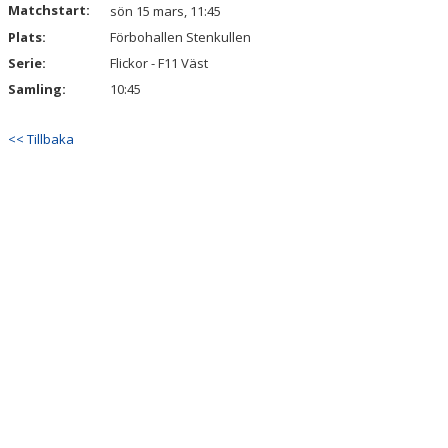
Matchstart:
DOKUMENT
sön 15 mars, 11:45
Plats:
Förbohallen Stenkullen
KONTAKT
Serie:
Flickor - F11 Väst
Samling:
10:45
<< Tillbaka