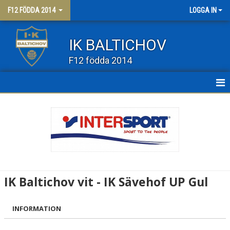
F12 FÖDDA 2014
LOGGA IN
IK BALTICHOV
F12 födda 2014
HEM
NYHETER
KALENDER
MATCHER
IK Baltichov vit - IK Sävehof UP Gul
TRUPPEN
INFORMATION
BILDGALLERI