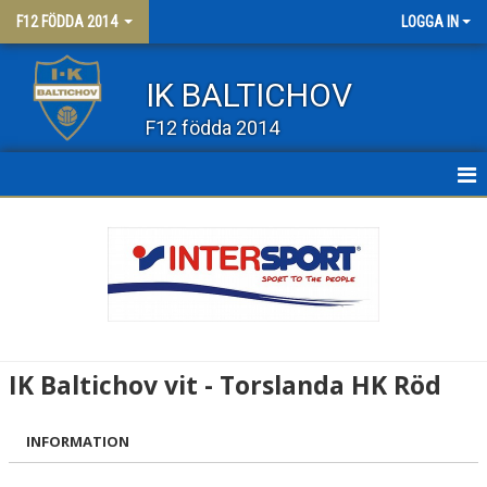
F12 FÖDDA 2014
LOGGA IN
IK BALTICHOV
F12 födda 2014
HEM
NYHETER
KALENDER
MATCHER
IK Baltichov vit - Torslanda HK Röd
TRUPPEN
INFORMATION
BILDGALLERI