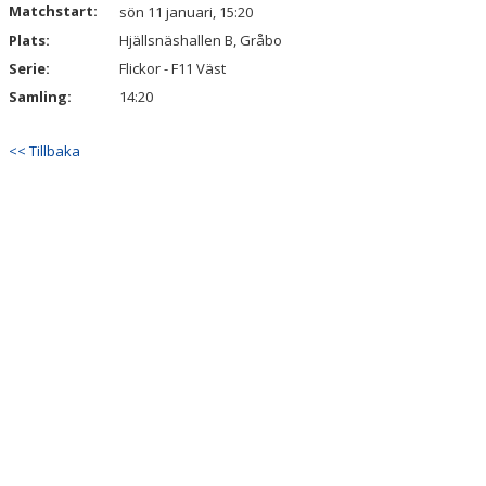
Matchstart:
DOKUMENT
sön 11 januari, 15:20
Plats:
Hjällsnäshallen B, Gråbo
KONTAKT
Serie:
Flickor - F11 Väst
Samling:
14:20
<< Tillbaka