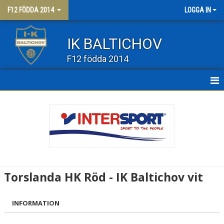
F12 FÖDDA 2014
LOGGA IN
IK BALTICHOV
F12 födda 2014
HEM
NYHETER
KALENDER
MATCHER
Torslanda HK Röd - IK Baltichov vit
TRUPPEN
INFORMATION
BILDGALLERI