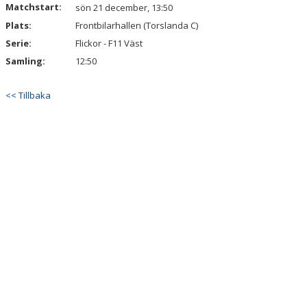
Matchstart:
DOKUMENT
sön 21 december, 13:50
Plats:
Frontbilarhallen (Torslanda C)
KONTAKT
Serie:
Flickor - F11 Väst
Samling:
12:50
<< Tillbaka