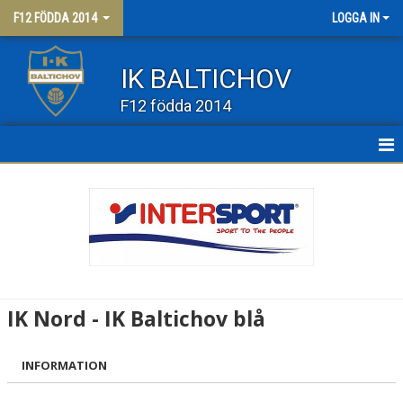
F12 FÖDDA 2014
LOGGA IN
IK BALTICHOV
F12 födda 2014
HEM
NYHETER
KALENDER
MATCHER
IK Nord - IK Baltichov blå
TRUPPEN
INFORMATION
BILDGALLERI