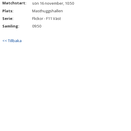
Matchstart:
DOKUMENT
sön 16 november, 10:50
Plats:
Masthuggshallen
KONTAKT
Serie:
Flickor - F11 Väst
Samling:
09:50
<< Tillbaka