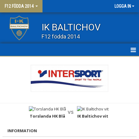
F12 FÖDDA 2014
LOGGA IN
IK BALTICHOV
F12 födda 2014
HEM
NYHETER
KALENDER
MATCHER
vs
TRUPPEN
Torslanda HK Blå
IK Baltichov vit
BILDGALLERI
INFORMATION