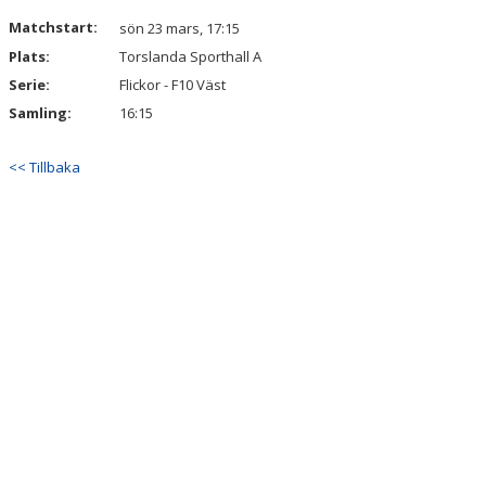
DOKUMENT
Matchstart:
sön 23 mars, 17:15
Plats:
Torslanda Sporthall A
KONTAKT
Serie:
Flickor - F10 Väst
Samling:
16:15
<< Tillbaka